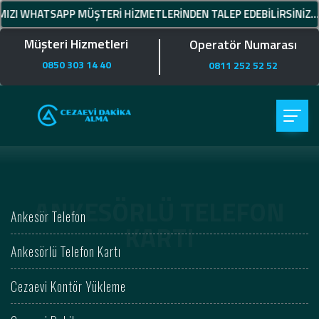
WHATSAPP MÜŞTERİ HİZMETLERİNDEN TALEP EDEBİLİRSİNİZ.... PİN
Müşteri Hizmetleri
Operatör Numarası
0850 303 14 40
0811 252 52 52
ANKESÖRLÜ TELEFON KARTI
Anasayfa
Ankesörlü Telefon
Ankesörlü Telefon Kartı
Ankesör Telefon
Ankesörlü Telefon Kartı
Cezaevi Kontör Yükleme