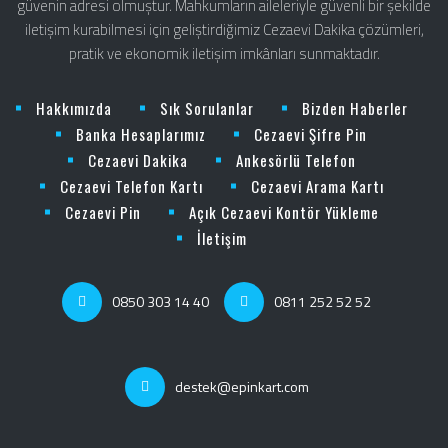
güvenin adresi olmuştur. Mahkumların aileleriyle güvenli bir şekilde
iletişim kurabilmesi için geliştirdiğimiz Cezaevi Dakika çözümleri,
pratik ve ekonomik iletişim imkânları sunmaktadır.
Hakkımızda
Sık Sorulanlar
Bizden Haberler
Banka Hesaplarımız
Cezaevi Şifre Pin
Cezaevi Dakika
Ankesörlü Telefon
Cezaevi Telefon Kartı
Cezaevi Arama Kartı
Cezaevi Pin
Açık Cezaevi Kontör Yükleme
İletişim
0850 303 14 40
0811 252 52 52
destek@epinkart.com